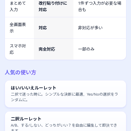
まとめて
改行貼り付けに
1件ずつ入力が必要な場
入力
対応
合も
全画面表
対応
非対応が多い
示
スマホ対
完全対応
一部のみ
応
人気の使い方
はい/いいえルーレット
二択で迷った時に。シンプルな決断に最適。Yes/Noの選択をラ
ンダムに。
二択ルーレット
A/B、する/しない、どっちがいい？を自由に編集して即決でき
ます。