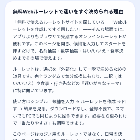
無料Webルーレットで迷いをすぐ決められる理由
「無料で使えるルーレットサイトを探している」「Webル
ーレットを作成してすぐ回したい」——そんな場面では、
アプリよりもブラウザで完結するオンラインルーレットが
便利です。このページを開き、候補を入力してスタートを
押すだけで、名前抽選・数字抽選・はい/いいえ・食事決
めまでその場で使えます。
ルーレットは、選択を『外部化』して一瞬で決めるための
道具です。完全ランダムで気分転換にもなり、二択（は
い/いいえ）や食事・行き先などの『迷いがちなテーマ』
に特に向いています。
使い方はシンプル：候補を入力 → ルーレットを作成 → 回
す → 結果を見る。ダウンロードなし、登録不要で、スマ
ホでもPCでも同じように操作できます。必要なら重み付け
で「当たりやすさ」も調整できます。
このページはカジノ用のルーレットではなく、日常の決