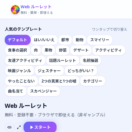
Web ルーレット
無料・簡単・即使える
人気のテンプレート
ワンタップで切り替え
デフォルト
はい/いいえ
都市
動物
スマイリー
食事の選択
肉
果物
野菜
デザート
アクティビティ
友達アクティビティ
話題ルーレット
名前抽選
映画ジャンル
ジェスチャー
どっちがいい？
やったことない
2つの真実と1つの嘘
カテゴリー
曲名当て
スカベンジャー
Web ルーレット
無料・登録不要・ブラウザで即使える（非ギャンブル）
スタート