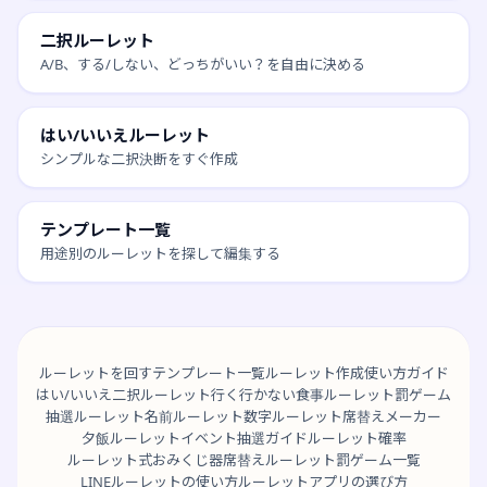
二択ルーレット
A/B、する/しない、どっちがいい？を自由に決める
はい/いいえルーレット
シンプルな二択決断をすぐ作成
テンプレート一覧
用途別のルーレットを探して編集する
ルーレットを回す
テンプレート一覧
ルーレット作成
使い方ガイド
はい/いいえ
二択ルーレット
行く行かない
食事ルーレット
罰ゲーム
抽選ルーレット
名前ルーレット
数字ルーレット
席替えメーカー
夕飯ルーレット
イベント抽選ガイド
ルーレット確率
ルーレット式おみくじ器
席替えルーレット
罰ゲーム一覧
LINEルーレットの使い方
ルーレットアプリの選び方