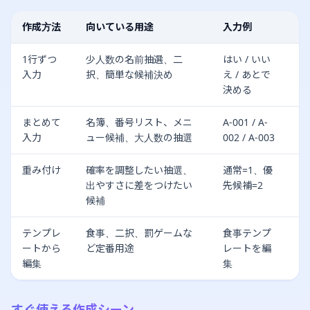
作成方法
向いている用途
入力例
1行ずつ
少人数の名前抽選、二
はい / いい
入力
択、簡単な候補決め
え / あとで
決める
まとめて
名簿、番号リスト、メニ
A-001 / A-
入力
ュー候補、大人数の抽選
002 / A-003
重み付け
確率を調整したい抽選、
通常=1、優
出やすさに差をつけたい
先候補=2
候補
テンプレ
食事、二択、罰ゲームな
食事テンプ
ートから
ど定番用途
レートを編
編集
集
すぐ使える作成シーン